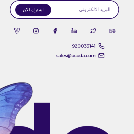
اشترك الان
920033141