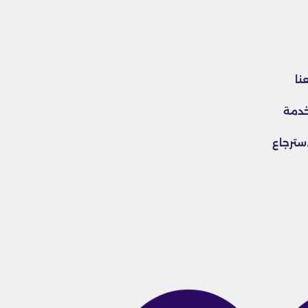
نا
خدمة
سترجاع